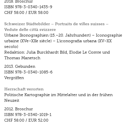
2018.
Broschur
ISBN
978-3-0340-1435-9
CHF 58.00
/
EUR 58.00
Schweizer Städtebilder – Portraits de villes suisses –
Vedute delle città svizzere
Urbane Ikonographien (15.–20. Jahrhundert) – Iconographie
urbaine (XVe–XXe siècle) – L’iconografia urbana (XV–XX
secolo)
Redaktion: Julia Burckhardt Bild, Elodie Le Comte und
Thomas Manetsch
2013.
Gebunden
ISBN
978-3-0340-1085-6
Vergriffen
Herrschaft verorten
Politische Kartographie im Mittelalter und in der frühen
Neuzeit
2012.
Broschur
ISBN
978-3-0340-1019-1
CHF 58.00
/
EUR 52.00