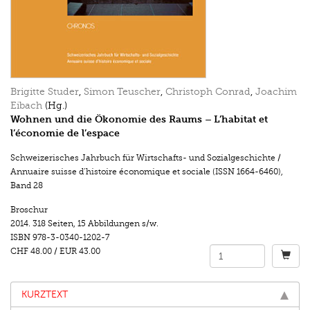
Brigitte Studer
,
Simon Teuscher
,
Christoph Conrad
,
Joachim
Eibach
(Hg.)
Wohnen und die Ökonomie des Raums – L’habitat et
l’économie de l’espace
Schweizerisches Jahrbuch für Wirtschafts- und Sozialgeschichte /
Annuaire suisse d’histoire économique et sociale (ISSN 1664-6460)
,
Band 28
Broschur
2014.
318 Seiten
,
15 Abbildungen s/w.
ISBN
978-3-0340-1202-7
CHF 48.00
/
EUR 43.00
KURZTEXT