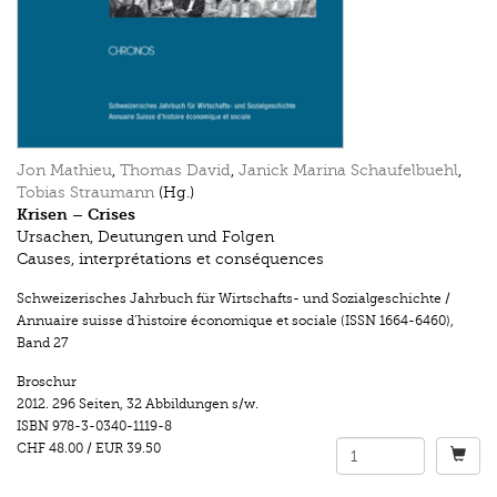
Jon Mathieu
,
Thomas David
,
Janick Marina Schaufelbuehl
,
Tobias Straumann
(Hg.)
Krisen – Crises
Ursachen, Deutungen und Folgen
Causes, interprétations et conséquences
Schweizerisches Jahrbuch für Wirtschafts- und Sozialgeschichte /
Annuaire suisse d’histoire économique et sociale (ISSN 1664-6460)
,
Band 27
Broschur
2012.
296 Seiten
,
32 Abbildungen s/w.
ISBN
978-3-0340-1119-8
CHF 48.00
/
EUR 39.50