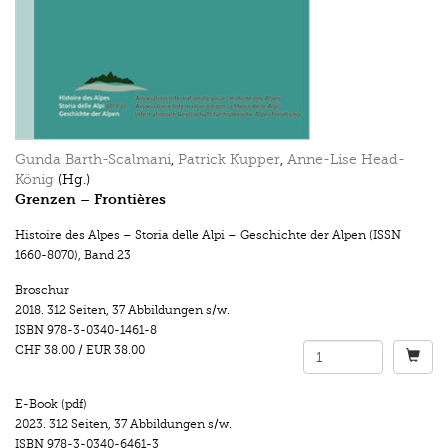
Gunda Barth-Scalmani
,
Patrick Kupper
,
Anne-Lise Head-
König
(Hg.)
Grenzen – Frontières
Histoire des Alpes – Storia delle Alpi – Geschichte der Alpen (ISSN
1660-8070)
,
Band 23
Broschur
2018.
312 Seiten
,
37 Abbildungen s/w.
ISBN
978-3-0340-1461-8
CHF 38.00
/
EUR 38.00
E-Book (pdf)
2023.
312 Seiten
,
37 Abbildungen s/w.
ISBN
978-3-0340-6461-3