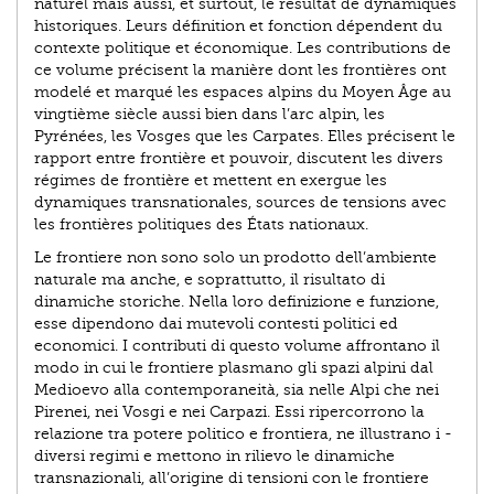
naturel mais aussi, et surtout, le résultat de dynamiques
historiques. Leurs définition et fonction dépendent du
contexte politique et économique. Les contributions de
ce volume précisent la manière dont les frontières ont
modelé et marqué les espaces alpins du Moyen Âge au
vingtième siècle aussi bien dans l’arc alpin, les
Pyrénées, les Vosges que les Carpates. Elles précisent le
rapport entre frontière et pouvoir, discutent les divers
régimes de frontière et mettent en exergue les
dynamiques transnationales, sources de tensions avec
les frontières politiques des États nationaux.
Le frontiere non sono solo un prodotto dell’ambiente
naturale ma anche, e soprattutto, il risultato di
dinamiche storiche. Nella loro definizione e funzione,
esse dipendono dai mutevoli contesti politici ed
economici. I contributi di questo volume affrontano il
modo in cui le frontiere plasmano gli spazi alpini dal
Medioevo alla contemporaneità, sia nelle Alpi che nei
Pirenei, nei Vosgi e nei Carpazi. Essi ripercorrono la
relazione tra potere politico e frontiera, ne illustrano i -
diversi regimi e mettono in rilievo le dinamiche
transnazionali, all’origine di tensioni con le frontiere