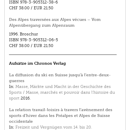
ISBN
978-3-905312-38-6
CHF 38.00
/
EUR 21.50
Des Alpes traversées aux Alpes vécues – Vom
Alpenübergang zum Alpenraum
1996.
Broschur
ISBN
978-3-905312-06-5
CHF 38.00
/
EUR 21.50
Aufsätze im Chronos Verlag
La diffusion du ski en Suisse jusqu’à l’entre-deux-
guerres
In:
Masse, Märkte und Macht in der Geschichte des
Sports / Masse, marchés et pouvoir dans l’histoire du
sport
2016.
La relation travail-loisirs à travers l’avènement des
sports d’hiver dans les Préalpes et Alpes de Suisse
occidentale
In:
Freizeit und Vergnügen vom 14. bis 20.