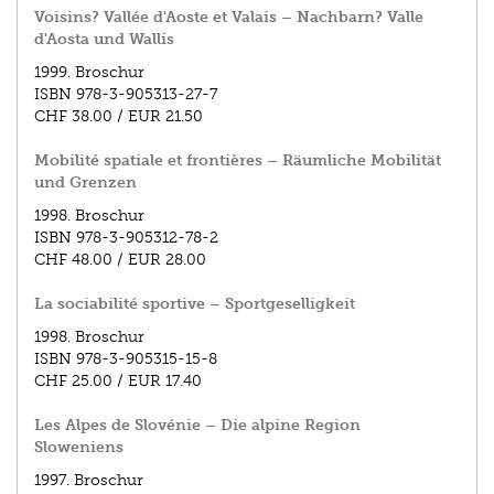
Voisins? Vallée d'Aoste et Valais – Nachbarn? Valle
d'Aosta und Wallis
1999.
Broschur
ISBN
978-3-905313-27-7
CHF 38.00
/
EUR 21.50
Mobilité spatiale et frontières – Räumliche Mobilität
und Grenzen
1998.
Broschur
ISBN
978-3-905312-78-2
CHF 48.00
/
EUR 28.00
La sociabilité sportive – Sportgeselligkeit
1998.
Broschur
ISBN
978-3-905315-15-8
CHF 25.00
/
EUR 17.40
Les Alpes de Slovénie – Die alpine Region
Sloweniens
1997.
Broschur