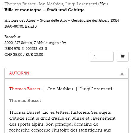
Thomas Busset
,
Jon Mathieu
,
Luigi Lorenzetti
(Hg.)
Ville et montagne – Stadt und Gebirge
Histoire des Alpes – Storia delle Alpi – Geschichte der Alpen (ISSN
1660-8070)
,
Band 5
Broschur
2000.
277 Seiten
,
7 Abbildungen s/w.
ISBN
978-3-905313-63-5
CHF 38.00
/
EUR 23.00
AUTOR/IN
Thomas Busset
Jon Mathieu
Luigi Lorenzetti
Thomas Busset
Thomas Busset, Lic. ès lettres, historien. Ses sujets
d'étude sont le droit d'asile en Suisse et l'avènement
des sports alpins. Son principal domaine de
recherche concerne l'histoire des statisticiens aux