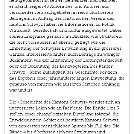
heutige Kanton mit seinen Gemeinden und Bezirken
entstand, zeigen 48 Autorinnen und Autoren aus
verschiedensten Fachgebieten in reich illustrierten
Beiträgen. Im Auftrag des Historischen Vereins des
Kantons Schwyz haben sie Informationen zu Politik,
Wirtschaft, Gesellschaft und Kultur ausgewertet. Dabei
stehen Ereignisse genauso im Blickfeld wie Strukturen,
die Sicht von aussen ist ebenso gefragt wie die
Einbettung der Schwyzer Entwicklung in ein grösseres
Ganzes. Interessierte finden auch Beiträge zu weniger
Bekanntem wie der Entstehung der Zeitungslandschaft
oder der Bedeutung der Landvogteien. Der Kanton
Schwyz – keine Zufälligkeit der Geschichte, sondern
das Ergebnis einer jahrhundertelangen Entwicklung, die
genauso von inneren wie äusseren Faktoren abhängig
war und ist.
Die «Geschichte des Kantons Schwyz» wendet sich an
interessierte Laien wie an Fachleute. Die Bände 1 bis 3
stellen, einer chronologischen Einteilung folgend, die
Entwicklung im Gebiet des heutigen Kantons Schwyz
von den ersten menschlichen Spuren bis 1712 dar. Die
Bände 4 bis 6 befassen sich mit Strukturen und