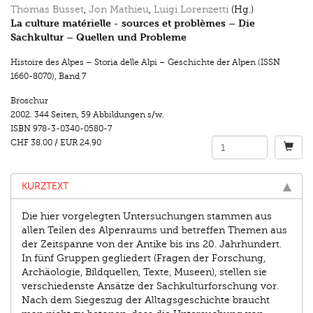
Thomas Busset
,
Jon Mathieu
,
Luigi Lorenzetti
(Hg.)
La culture matérielle - sources et problèmes – Die
Sachkultur – Quellen und Probleme
Histoire des Alpes – Storia delle Alpi – Geschichte der Alpen (ISSN
1660-8070)
,
Band 7
Broschur
2002.
344 Seiten
,
59 Abbildungen s/w.
ISBN
978-3-0340-0580-7
CHF 38.00
/
EUR 24.90
KURZTEXT
Die hier vorgelegten Untersuchungen stammen aus
allen Teilen des Alpenraums und betreffen Themen aus
der Zeitspanne von der Antike bis ins 20. Jahrhundert.
In fünf Gruppen gegliedert (Fragen der Forschung,
Archäologie, Bildquellen, Texte, Museen), stellen sie
verschiedenste Ansätze der Sachkulturforschung vor.
Nach dem Siegeszug der Alltagsgeschichte braucht