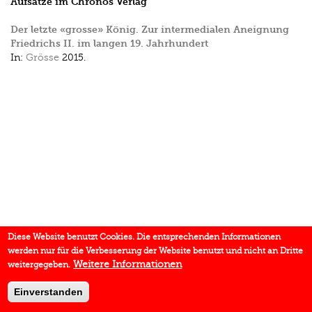
Aufsätze im Chronos Verlag
Der letzte «grosse» König. Zur intermedialen Aneignung
Friedrichs II. im langen 19. Jahrhundert
In:
Grösse
2015.
Diese Website benutzt Cookies. Die entsprechenden Informationen
werden nur für die Verbesserung der Website benutzt und nicht an Dritte
Weitere Informationen
weitergegeben.
Einverstanden