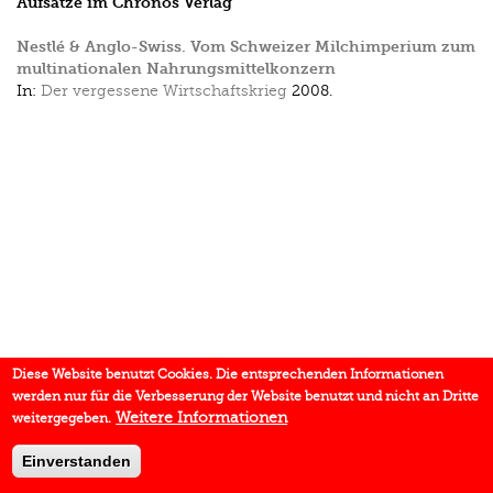
Aufsätze im Chronos Verlag
Nestlé & Anglo-Swiss. Vom Schweizer Milchimperium zum
multinationalen Nahrungsmittelkonzern
In:
Der vergessene Wirtschaftskrieg
2008.
Diese Website benutzt Cookies. Die entsprechenden Informationen
werden nur für die Verbesserung der Website benutzt und nicht an Dritte
Weitere Informationen
weitergegeben.
Einverstanden