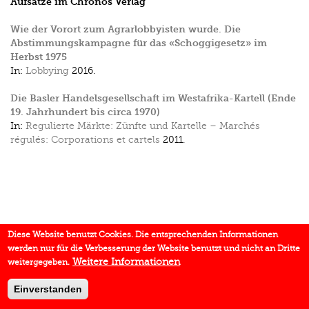
Aufsätze im Chronos Verlag
Wie der Vorort zum Agrarlobbyisten wurde. Die
Abstimmungskampagne für das «Schoggigesetz» im
Herbst 1975
In:
Lobbying
2016.
Die Basler Handelsgesellschaft im Westafrika-Kartell (Ende
19. Jahrhundert bis circa 1970)
In:
Regulierte Märkte: Zünfte und Kartelle – Marchés
régulés: Corporations et cartels
2011.
Diese Website benutzt Cookies. Die entsprechenden Informationen
werden nur für die Verbesserung der Website benutzt und nicht an Dritte
Weitere Informationen
weitergegeben.
Einverstanden