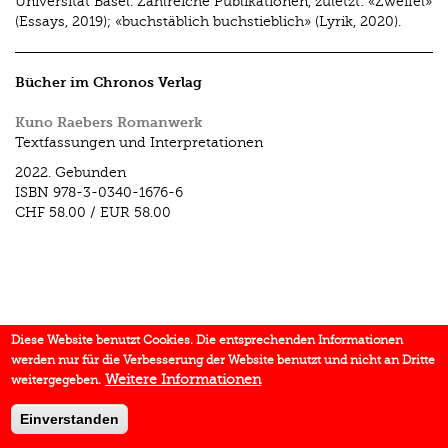
Universität Basel. Zahlreiche Publikationen, zuletzt: «Zweifel»
(Essays, 2019); «buchstäblich buchstieblich» (Lyrik, 2020).
Bücher im Chronos Verlag
Kuno Raebers Romanwerk
Textfassungen und Interpretationen
2022.
Gebunden
ISBN
978-3-0340-1676-6
CHF 58.00
/
EUR 58.00
Diese Website benutzt Cookies. Die entsprechenden Informationen
werden nur für die Verbesserung der Website benutzt und nicht an Dritte
Weitere Informationen
weitergegeben.
Einverstanden