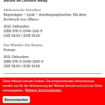
Bücher im Chronos Verlag
Afrikanische Schriften
Reportagen – Lyrik – Autobiographisches. Mit dem
Erstdruck von «Marc»
2012.
Gebunden
ISBN
978-3-0340-1141-9
CHF 38.00
/
EUR 34.00
Das Wunder des Baums
Roman
2011.
Gebunden
ISBN
978-3-0340-1063-4
CHF 38.00
/
EUR 34.00
Aufsätze im Chronos Verlag
Diese Website benutzt Cookies. Die entsprechenden Informationen
werden nur für die Verbesserung der Website benutzt und nicht an Dritte
«Das Wunder des Baums» (1941/42). Zu Annemarie
Weitere Informationen
weitergegeben.
Schwarzenbachs Afrikaroman
In:
Afrika im Blick
2012.
Einverstanden