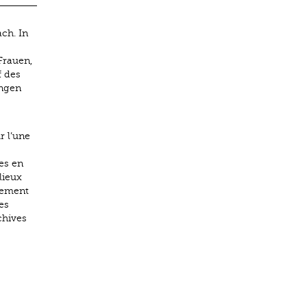
ch. In
Frauen,
f des
ungen
r l’une
es en
lieux
lement
es
chives