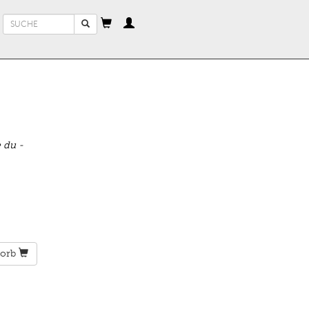
Suchformular
Suche
 du ­
orb