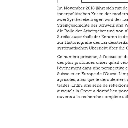
Im November 2018 jährt sich mit de
innenpolitischen Krisen der modern
zwei Synthesebeiträgen wird der Lan
Streikgeschichte der Schweiz und W
die Rolle der Arbeitgeber und von 
Streiks ausserhalb der Zentren in 
zur Historiografie des Landesstreik
systematischen Übersicht über die 
Ce numéro présente, à l’occasion du
des plus profondes crises qu’ait vé
l’événement dans une perspective c
Suisse et en Europe de l’Ouest. L’im
agricoles, ainsi que le déroulement
traités. Enfin, une série de réflexio
auxquels la Grève a donné lieu ponc
ouverts à la recherche complète uti