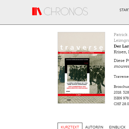
Direkt zum Inhalt
STAR
Patrick
Leimgr
Der Lan
Krisen, 
Diese P
mouvem
Traverse.
Broschu
2018.
328
ISBN
978
CHF 28.0
KURZTEXT
AUTOR/IN
EINBLICK