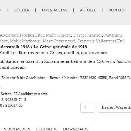
T
BÜCHER
OPEN ACCESS
AKTUELL
KONTAKT
 Auderset
,
Florian Eitel
,
Marc Gigase
,
Daniel Krämer
,
Matthieu
uber
,
Malik Mazbouri
,
Marc Perrenoud
,
François Vallotton
(Hg.)
desstreik 1918 / La Grève générale de 1918
Konflikte, Kontroversen / Crises, conflits, controverses
ublikation entstand in Zusammenarbeit mit den
Cahiers d'histoire
ent ouvrier
.
 Zeitschrift für Geschichte – Revue d’histoire (ISSN 1420-4355)
,
Band 2018/2
r
 Seiten
,
27 Abbildungen s/w.
-3-905315-74-5
0
/
EUR 24.00
In den Warenk
IN DEN MEDIEN
BUCHREIHE
DOWNLOADS