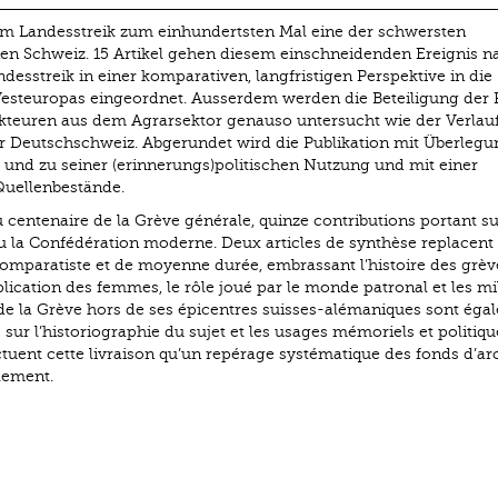
m Landes­streik zum einhundertsten Mal eine der schwersten
en Schweiz. 15 Artikel gehen diesem einschneidenden Ereignis na
desstreik in einer komparativen, langfristigen Perspektive in die
esteuropas eingeordnet. Ausserdem werden die Beteiligung der 
Akteuren aus dem Agrarsektor genauso untersucht wie der Verlau
der Deutschschweiz. Abgerundet wird die Publikation mit Überleg
s und zu seiner (erinnerungs)politischen Nutzung und mit einer
Quellenbestände.
 centenaire de la Grève générale, quinze contributions portant su
cu la Confédération moderne. Deux articles de synthèse replacent
omparatiste et de moyenne durée, embrassant l’histoire des grèv
plication des femmes, le rôle joué par le monde patronal et les mi
 de la Grève hors de ses épicentres suisses-alémaniques sont éga
ns sur l’historiographie du sujet et les usages mémoriels et politiqu
tuent cette livraison qu’un repérage systématique des fonds d’ar
lement.