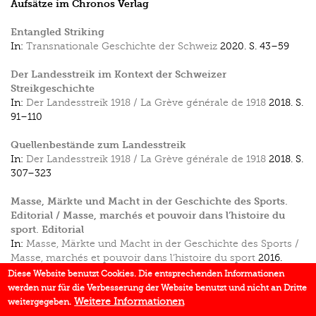
Aufsätze im Chronos Verlag
Entangled Striking
In:
Transnationale Geschichte der Schweiz
2020.
S. 43–59
Der Landesstreik im Kontext der Schweizer
Streikgeschichte
In:
Der Landesstreik 1918 / La Grève générale de 1918
2018.
S.
91–110
Quellenbestände zum Landesstreik
In:
Der Landesstreik 1918 / La Grève générale de 1918
2018.
S.
307–323
Masse, Märkte und Macht in der Geschichte des Sports.
Editorial / Masse, marchés et pouvoir dans l’histoire du
sport. Editorial
In:
Masse, Märkte und Macht in der Geschichte des Sports /
Masse, marchés et pouvoir dans l’histoire du sport
2016.
Diese Website benutzt Cookies. Die entsprechenden Informationen
Sportlergrüsse nach Moskau. Ein Brief der Gesellschaft
werden nur für die Verbesserung der Website benutzt und nicht an Dritte
Schweiz–UdSSR aus dem frühen Kalten Krieg
Weitere Informationen
weitergegeben.
In:
Masse, Märkte und Macht in der Geschichte des Sports /