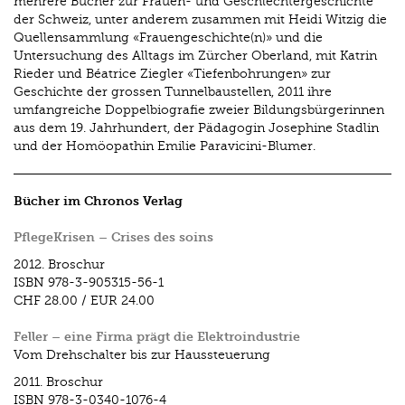
mehrere Bücher zur Frauen- und Geschlechtergeschichte
der Schweiz, unter anderem zusammen mit Heidi Witzig die
Quellensammlung «Frauengeschichte(n)» und die
Untersuchung des Alltags im Zürcher Oberland, mit Katrin
Rieder und Béatrice Ziegler «Tiefenbohrungen» zur
Geschichte der grossen Tunnelbaustellen, 2011 ihre
umfangreiche Doppelbiografie zweier Bildungsbürgerinnen
aus dem 19. Jahrhundert, der Pädagogin Josephine Stadlin
und der Homöopathin Emilie Paravicini-Blumer.
Bücher im Chronos Verlag
PflegeKrisen – Crises des soins
2012.
Broschur
ISBN
978-3-905315-56-1
CHF 28.00
/
EUR 24.00
Feller – eine Firma prägt die Elektroindustrie
Vom Drehschalter bis zur Haussteuerung
2011.
Broschur
ISBN
978-3-0340-1076-4