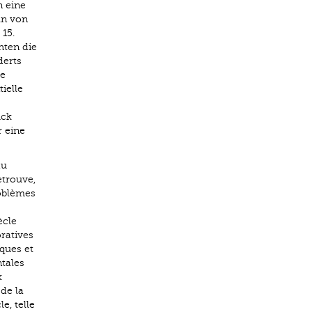
n eine
ln von
15.
hten die
derts
le
ielle
uck
r eine
du
etrouve,
roblèmes
ècle
ratives
ques et
tales
x
de la
e, telle