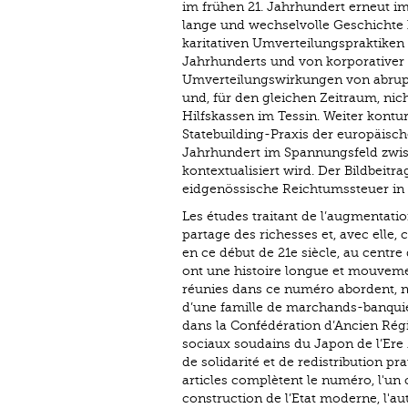
im frühen 21. Jahrhundert erneut i
lange und wechselvolle Geschichte 
karitativen Umverteilungspraktiken 
Jahrhunderts und von korporativer 
Umverteilungswirkungen von abrupt
und, für den gleichen Zeitraum, nic
Hilfskassen im Tessin. Weiter kontu
Statebuilding-Praxis der europäisch
Jahrhundert im Spannungsfeld zwisc
kontextualisiert wird. Der Bildbeit
eidgenössische Reichtumssteuer in
Les études traitant de l’augmentatio
partage des richesses et, avec elle, 
en ce début de 21e siècle, au centr
ont une histoire longue et mouvemen
réunies dans ce numéro abordent, n
d’une famille de marchands-banquier
dans la Confédération d’Ancien Régim
sociaux soudains du Japon de l’Ere
de solidarité et de redistribution p
articles complètent le numéro, l'un 
construction de l’Etat moderne, l'aut