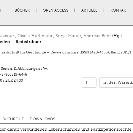
T
BÜCHER
OPEN ACCESS
AKTUELL
KONTAKT
azbouri
,
Gisela Hürlimann
,
Sonja Matter
,
Andreas Behr
(Hg.)
ilen – Redistribuer
 Zeitschrift für Geschichte – Revue d’histoire (ISSN 1420-4355)
,
Band 2015/1
r
 Seiten
,
11 Abbildungen s/w.
-3-905315-64-6
0
/
EUR 24.00
In den Warenk
BUCHREIHE
DOWNLOADS
 der damit verbundenen Lebenschancen und Partizipationsrechte