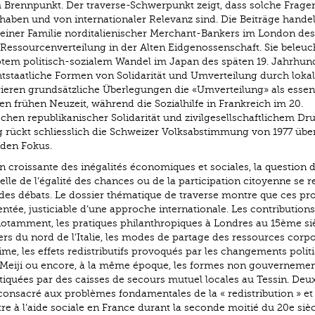
m Brennpunkt. Der traverse-Schwerpunkt zeigt, dass solche Frage
haben und von internationaler Relevanz sind. Die Beiträge hande
einer Familie norditalienischer Merchant-Bankers im London des 
Ressourcenverteilung in der Alten Eidgenossenschaft. Sie beleuc
em politisch-sozialem Wandel im Japan des späten 19. Jahrhun
htstaatliche Formen von Solidarität und Umverteilung durch loka
rieren grundsätzliche Überlegungen die «Umverteilung» als essent
en frühen Neuzeit, während die Sozialhilfe in Frankreich im 20.
hen republikanischer Solidarität und zivilgesellschaftlichem Dr
rag rückt schliesslich die Schweizer Volksabstimmung von 1977 übe
 den Fokus.
n croissante des inégalités économiques et sociales, la question 
celle de l’égalité des chances ou de la participation citoyenne se r
e des débats. Le dossier thématique de traverse montre que ces p
tée, justiciable d’une approche internationale. Les contributions
otamment, les pratiques philanthropiques à Londres au 15ème si
s du nord de l’Italie, les modes de partage des ressources corpo
e, les effets redistributifs provoqués par les changements politi
 Meiji ou encore, à la même époque, les formes non gouvernemen
ratiquées par des caisses de secours mutuel locales au Tessin. Deu
consacré aux problèmes fondamentales de la « redistribution » et 
re à l’aide sociale en France durant la seconde moitié du 20e siècl