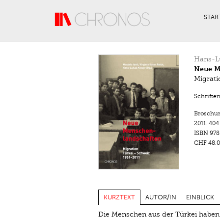
Direkt zum Inhalt
STAR
Hans-Lu
Neue M
Migrati
Schrifte
Broschu
2011.
404
ISBN
978
CHF 48.0
KURZTEXT
AUTOR/IN
EINBLICK
Die Menschen aus der Türkei haben