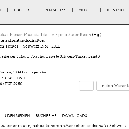
T
BÜCHER
OPEN ACCESS
AKTUELL
KONTAKT
kas Kieser
,
Mustafa Ideli
,
Virginia Suter Reich
(Hg.)
enschenlandschaften
on Türkei – Schweiz 1961–2011
nreihe der Stiftung Forschungsstelle Schweiz-Türkei
,
Band 3
r
 Seiten
,
40 Abbildungen s/w.
-3-0340-1105-1
0
/
EUR 39.50
In den Warenk
IN DEN MEDIEN
BUCHREIHE
DOWNLOADS
 zu einer neuen, nahöstlicheren «Menschenlandschaft» Schweiz