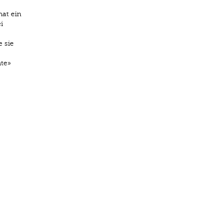
at ein
i
 sie
te»