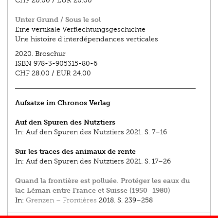
CHF 20.00
/
EUR 20.00
Unter Grund / Sous le sol
Eine vertikale Verflechtungsgeschichte
Une histoire d'interdépendances verticales
2020.
Broschur
ISBN
978-3-905315-80-6
CHF 28.00
/
EUR 24.00
Aufsätze im Chronos Verlag
Auf den Spuren des Nutztiers
In:
Auf den Spuren des Nutztiers
2021.
S. 7–16
Sur les traces des animaux de rente
In:
Auf den Spuren des Nutztiers
2021.
S. 17–26
Quand la frontière est polluée. Protéger les eaux du
lac Léman entre France et Suisse (1950–1980)
In:
Grenzen – Frontières
2018.
S. 239–258