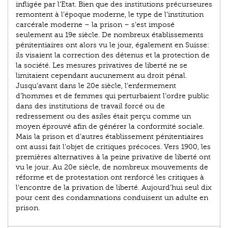
infligée par l’Etat. Bien que des institutions précurseures
remontent à l’époque moderne, le type de l’institution
carcérale moderne – la prison – s’est imposé
seulement au 19e siècle. De nombreux établissements
pénitentiaires ont alors vu le jour, également en Suisse:
ils visaient la correction des détenus et la protection de
la société. Les mesures privatives de liberté ne se
limitaient cependant aucunement au droit pénal.
Jusqu’avant dans le 20e siècle, l’enfermement
d’hommes et de femmes qui perturbaient l’ordre public
dans des institutions de travail forcé ou de
redressement ou des asiles était perçu comme un
moyen éprouvé afin de générer la conformité sociale.
Mais la prison et d’autres établissement pénitentiaires
ont aussi fait l’objet de critiques précoces. Vers 1900, les
premières alternatives à la peine privative de liberté ont
vu le jour. Au 20e siècle, de nombreux mouvements de
réforme et de protestation ont renforcé les critiques à
l’encontre de la privation de liberté. Aujourd’hui seul dix
pour cent des condamnations conduisent un adulte en
prison.