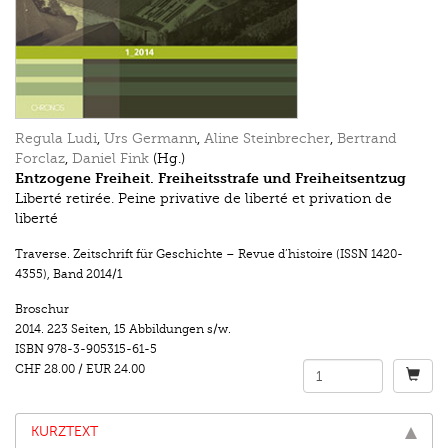
Regula Ludi
,
Urs Germann
,
Aline Steinbrecher
,
Bertrand
Forclaz
,
Daniel Fink
(Hg.)
Entzogene Freiheit. Freiheitsstrafe und Freiheitsentzug
Liberté retirée. Peine privative de liberté et privation de
liberté
Traverse. Zeitschrift für Geschichte – Revue d’histoire (ISSN 1420-
4355)
,
Band 2014/1
Broschur
2014.
223 Seiten
,
15 Abbildungen s/w.
ISBN
978-3-905315-61-5
CHF 28.00
/
EUR 24.00
KURZTEXT