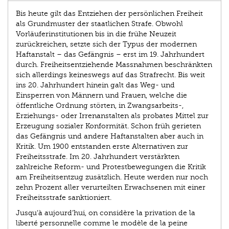
Bis heute gilt das Entziehen der persönlichen Freiheit
als Grundmuster der staatlichen Strafe. Obwohl
Vorläuferinstitutionen bis in die frühe Neuzeit
zurückreichen, setzte sich der Typus der modernen
Haftanstalt – das Gefängnis – erst im 19. Jahrhundert
durch. Freiheitsentziehende Massnahmen beschränkten
sich allerdings keineswegs auf das Strafrecht. Bis weit
ins 20. Jahrhundert hinein galt das Weg- und
Einsperren von Männern und Frauen, welche die
öffentliche Ordnung störten, in Zwangsarbeits-,
Erziehungs- oder Irrenanstalten als probates Mittel zur
Erzeugung sozialer Konformität. Schon früh gerieten
das Gefängnis und andere Haftanstalten aber auch in
Kritik. Um 1900 entstanden erste Alternativen zur
Freiheitsstrafe. Im 20. Jahrhundert verstärkten
zahlreiche Reform- und Protestbewegungen die Kritik
am Freiheitsentzug zusätzlich. Heute werden nur noch
zehn Prozent aller verurteilten Erwachsenen mit einer
Freiheitsstrafe sanktioniert.
Jusqu’à aujourd’hui, on considère la privation de la
liberté personnelle comme le modèle de la peine