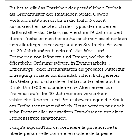
Bis heute gilt das Entziehen der persönlichen Freiheit
als Grundmuster der staatlichen Strafe. Obwohl
Vorläuferinstitutionen bis in die frühe Neuzeit
zurückreichen, setzte sich der Typus der modernen
Haftanstalt – das Gefängnis – erst im 19. Jahrhundert
durch. Freiheitsentziehende Massnahmen beschränkten
sich allerdings keineswegs auf das Strafrecht. Bis weit
ins 20. Jahrhundert hinein galt das Weg- und
Einsperren von Männern und Frauen, welche die
öffentliche Ordnung störten, in Zwangsarbeits-,
Erziehungs- oder Irrenanstalten als probates Mittel zur
Erzeugung sozialer Konformität. Schon früh gerieten
das Gefängnis und andere Haftanstalten aber auch in
Kritik. Um 1900 entstanden erste Alternativen zur
Freiheitsstrafe. Im 20. Jahrhundert verstärkten
zahlreiche Reform- und Protestbewegungen die Kritik
am Freiheitsentzug zusätzlich. Heute werden nur noch
zehn Prozent aller verurteilten Erwachsenen mit einer
Freiheitsstrafe sanktioniert.
Jusqu’à aujourd’hui, on considère la privation de la
liberté personnelle comme le modèle de la peine