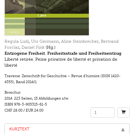
Regula Ludi
,
Urs Germann
,
Aline Steinbrecher
,
Bertrand
Forclaz
,
Daniel Fink
(Hg.)
Entzogene Freiheit. Freiheitsstrafe und Freiheitsentzug
Liberté retirée. Peine privative de liberté et privation de
liberté
Traverse. Zeitschrift für Geschichte – Revue d’histoire (ISSN 1420-
4355)
,
Band 2014/1
Broschur
2014.
223 Seiten
,
15 Abbildungen s/w.
ISBN
978-3-905315-61-5
CHF 28.00
/
EUR 24.00
KURZTEXT