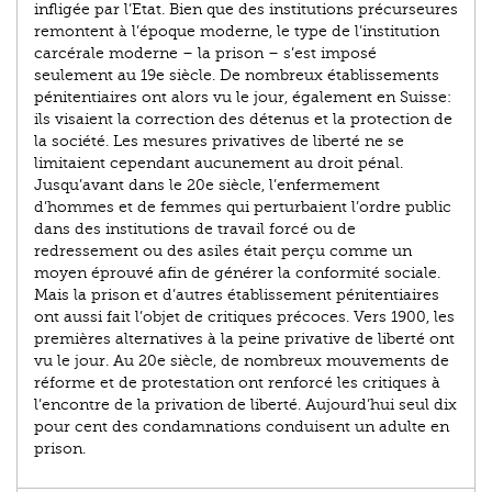
infligée par l’Etat. Bien que des institutions précurseures
remontent à l’époque moderne, le type de l’institution
carcérale moderne – la prison – s’est imposé
seulement au 19e siècle. De nombreux établissements
pénitentiaires ont alors vu le jour, également en Suisse:
ils visaient la correction des détenus et la protection de
la société. Les mesures privatives de liberté ne se
limitaient cependant aucunement au droit pénal.
Jusqu’avant dans le 20e siècle, l’enfermement
d’hommes et de femmes qui perturbaient l’ordre public
dans des institutions de travail forcé ou de
redressement ou des asiles était perçu comme un
moyen éprouvé afin de générer la conformité sociale.
Mais la prison et d’autres établissement pénitentiaires
ont aussi fait l’objet de critiques précoces. Vers 1900, les
premières alternatives à la peine privative de liberté ont
vu le jour. Au 20e siècle, de nombreux mouvements de
réforme et de protestation ont renforcé les critiques à
l’encontre de la privation de liberté. Aujourd’hui seul dix
pour cent des condamnations conduisent un adulte en
prison.