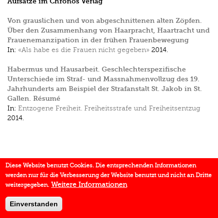
Aufsätze im Chronos Verlag
Von grauslichen und von abgeschnittenen alten Zöpfen.
Über den Zusammenhang von Haarpracht, Haartracht und
Frauenemanzipation in der frühen Frauenbewegung
In:
«Als habe es die Frauen nicht gegeben»
2014.
Habermus und Hausarbeit. Geschlechterspezifische
Unterschiede im Straf- und Massnahmenvollzug des 19.
Jahrhunderts am Beispiel der Strafanstalt St. Jakob in St.
Gallen. Résumé
In:
Entzogene Freiheit. Freiheitsstrafe und Freiheitsentzug
2014.
Diese Website benutzt Cookies. Die entsprechenden Informationen
werden nur für die Verbesserung der Website benutzt und nicht an Dritte
Weitere Informationen
weitergegeben.
Einverstanden