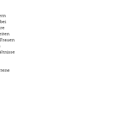
ern
bei
re
eiten
 Frauen
s
ltnisse
ttene