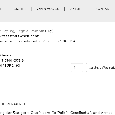
T
BÜCHER
OPEN ACCESS
AKTUELL
KONTAKT
f Dejung
,
Regula Stämpfli
(Hg.)
Staat und Geschlecht
weiz im internationalen Vergleich 1918–1945
r
 Seiten
-3-0340-0573-9
0
/
EUR 24.90
In den Warenk
IN DEN MEDIEN
g der Kategorie Geschlecht für Politik, Gesellschaft und Armee