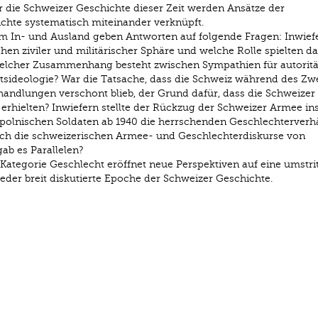
r die Schweizer Geschichte dieser Zeit werden Ansätze der
ichte systematisch miteinander verknüpft.
m In- und Ausland geben Antworten auf folgende Fragen: Inwief
en ziviler und militärischer Sphäre und welche Rolle spielten da
elcher Zusammenhang besteht zwischen Sympathien für autoritä
tsideologie? War die Tatsache, dass die Schweiz während des Zw
ndlungen verschont blieb, der Grund dafür, dass die Schweizer
erhielten? Inwiefern stellte der Rückzug der Schweizer Armee in
olnischen Soldaten ab 1940 die herrschenden Geschlechterverhä
ich die schweizerischen Armee- und Geschlechterdiskurse von
ab es Parallelen?
ategorie Geschlecht eröffnet neue Perspektiven auf eine umstri
eder breit diskutierte Epoche der Schweizer Geschichte.