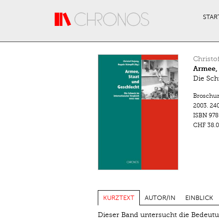
Direkt zum Inhalt
STAR
Christo
Armee, 
Die Sch
Broschu
2003.
240
ISBN
978
CHF 38.0
KURZTEXT
AUTOR/IN
EINBLICK
Dieser Band untersucht die Bedeutun