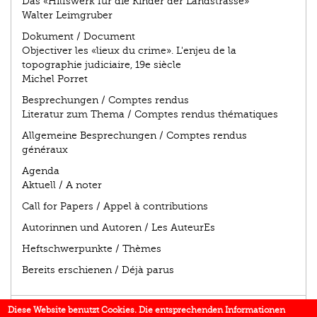
Das «Hilfswerk für die Kinder der Landstrasse»
Walter Leimgruber
Dokument / Document
Objectiver les «lieux du crime». L'enjeu de la
topographie judiciaire, 19e siècle
Michel Porret
Besprechungen / Comptes rendus
Literatur zum Thema / Comptes rendus thématiques
Allgemeine Besprechungen / Comptes rendus
généraux
Agenda
Aktuell / A noter
Call for Papers / Appel à contributions
Autorinnen und Autoren / Les AuteurEs
Heftschwerpunkte / Thèmes
Bereits erschienen / Déjà parus
AUTOR/IN
Diese Website benutzt Cookies. Die entsprechenden Informationen