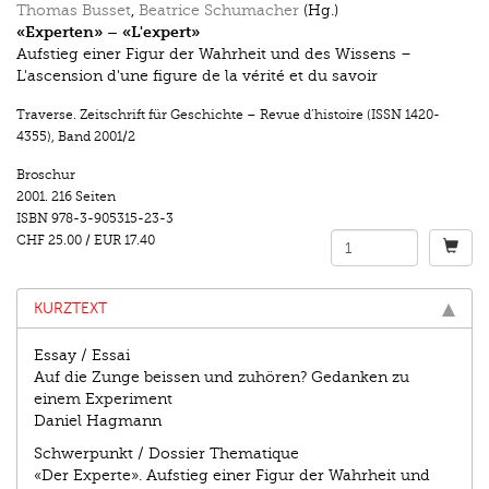
Thomas Busset
,
Beatrice Schumacher
(Hg.)
«Experten» – «L'expert»
Aufstieg einer Figur der Wahrheit und des Wissens –
L'ascension d'une figure de la vérité et du savoir
Traverse. Zeitschrift für Geschichte – Revue d’histoire (ISSN 1420-
4355)
,
Band 2001/2
Broschur
2001.
216 Seiten
ISBN
978-3-905315-23-3
CHF 25.00
/
EUR 17.40
KURZTEXT
Essay / Essai
Auf die Zunge beissen und zuhören? Gedanken zu
einem Experiment
Daniel Hagmann
Schwerpunkt / Dossier Thematique
«Der Experte». Aufstieg einer Figur der Wahrheit und