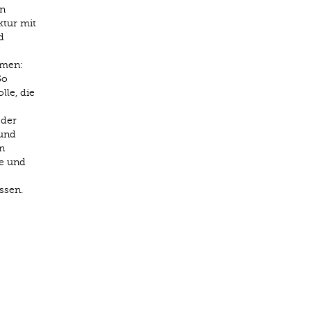
on
tur mit
d
rmen:
So
le, die
 der
 und
n
te und
ssen.