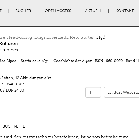
T
BÜCHER
OPEN ACCESS
AKTUELL
KONTAKT
ise Head-König
,
Luigi Lorenzetti
,
Reto Furter
(Hg.)
Kulturen
s alpines
des Alpes – Storia delle Alpi – Geschichte der Alpen (ISSN 1660-8070)
,
Band 11
r
 Seiten
,
42 Abbildungen s/w.
-3-0340-0783-2
0
/
EUR 24.80
In den Warenk
BUCHREIHE
hrs und des Austauschs zu bezeichnen, ist schon beinahe zum