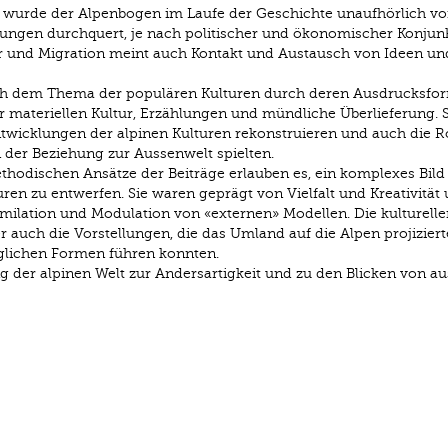
 wurde der Alpenbogen im Laufe der Geschichte unaufhörlich v
ngen durchquert, je nach politischer und ökonomischer Konjunk
ehr und Migration meint auch Kontakt und Austausch von Ideen un
ich dem Thema der populären Kulturen durch deren Ausdrucksfo
r materiellen Kultur, Erzählungen und mündliche Überlieferung. 
twicklungen der alpinen Kulturen rekonstruieren und auch die Rol
 der Beziehung zur Aussenwelt spielten.
hodischen Ansätze der Beiträge erlauben es, ein komplexes Bild
ren zu entwerfen. Sie waren geprägt von Vielfalt und Kreativität
similation und Modulation von «externen» Modellen. Die kulturelle
 auch die Vorstellungen, die das Umland auf die Alpen projizier
nglichen Formen führen konnten.
 der alpinen Welt zur Andersartigkeit und zu den Blicken von au