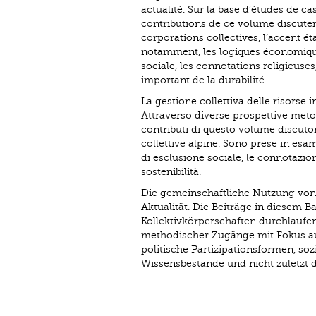
actualité. Sur la base d’études de 
contributions de ce volume discutent
corporations collectives, l’accent éta
notamment, les logiques économiques
sociale, les connotations religieuses
important de la durabilité.
La gestione collettiva delle risorse 
Attraverso diverse prospettive metodo
contributi di questo volume discuto
collettive alpine. Sono prese in esa
di esclusione sociale, le connotazion
sostenibilità.
Die gemeinschaftliche Nutzung von
Aktualität. Die Beiträge in diesem 
Kollektivkörperschaften durchlaufen
methodischer Zugänge mit Fokus a
politische Partizipationsformen, so
Wissensbestände und nicht zuletzt d