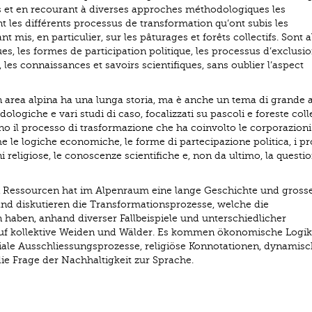
cas et en recourant à diverses approches méthodologiques les
 les différents processus de transformation qu’ont subis les
nt mis, en particulier, sur les pâturages et forêts collectifs. Sont 
, les formes de participation politique, les processus d’exclusi
, les connaissances et savoirs scientifiques, sans oublier l’aspect
in area alpina ha una lunga storia, ma è anche un tema di grande at
logiche e vari studi di caso, focalizzati su pascoli e foreste collet
no il processo di trasformazione che ha coinvolto le corporazioni
me le logiche economiche, le forme di partecipazione politica, i pr
i religiose, le conoscenze scientifiche e, non da ultimo, la questio
 Ressourcen hat im Alpenraum eine lange Geschichte und gross
Band diskutieren die Transformationsprozesse, welche die
 haben, anhand diverser Fallbeispiele und unterschiedlicher
uf kollektive Weiden und Wälder. Es kommen ökonomische Logik
ziale Ausschliessungsprozesse, religiöse Konnotationen, dynamis
ie Frage der Nachhaltigkeit zur Sprache.