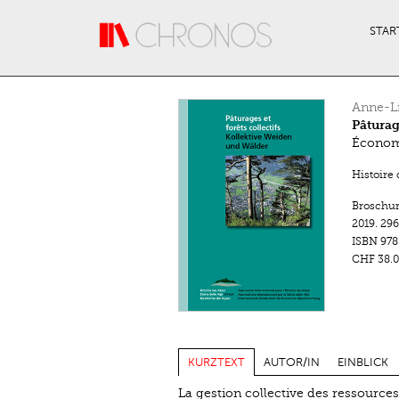
Direkt zum Inhalt
STAR
Anne-L
Pâturag
Économi
Histoire 
Broschu
2019.
296
ISBN
978
CHF 38.0
KURZTEXT
AUTOR/IN
EINBLICK
La gestion collective des ressources