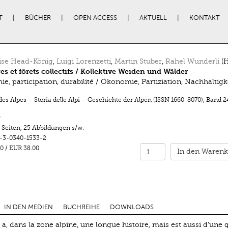
T
BÜCHER
OPEN ACCESS
AKTUELL
KONTAKT
ise Head-König
,
Luigi Lorenzetti
,
Martin Stuber
,
Rahel Wunderli
(H
es et fôrets collectifs / Kollektive Weiden und Wälder
e, participation, durabilité / Ökonomie, Partiziation, Nachhaltigk
des Alpes – Storia delle Alpi – Geschichte der Alpen (ISSN 1660-8070)
,
Band 2
r
 Seiten
,
25 Abbildungen s/w.
-3-0340-1533-2
0
/
EUR 38.00
In den Warenk
IN DEN MEDIEN
BUCHREIHE
DOWNLOADS
 a, dans la zone alpine, une longue histoire, mais est aussi d’une