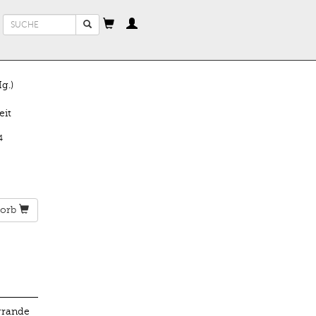
Suchformular
Suche
g.)
eit
4
orb
 grande