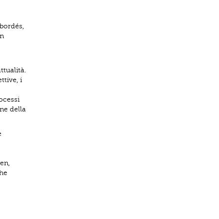
abordés,
on
tualità.
tive, i
ocessi
ne della
e
en,
che