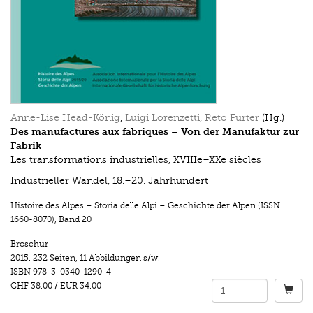
Anne-Lise Head-König
,
Luigi Lorenzetti
,
Reto Furter
(Hg.)
Des manufactures aux fabriques – Von der Manufaktur zur
Fabrik
Les transformations industrielles, XVIIIe–XXe siècles
Industrieller Wandel, 18.–20. Jahrhundert
Histoire des Alpes – Storia delle Alpi – Geschichte der Alpen (ISSN
1660-8070)
,
Band 20
Broschur
2015.
232 Seiten
,
11 Abbildungen s/w.
ISBN
978-3-0340-1290-4
CHF 38.00
/
EUR 34.00