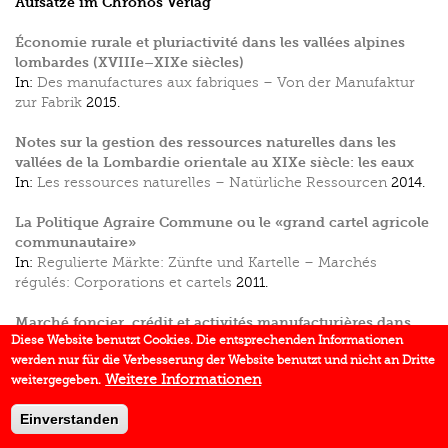
Aufsätze im Chronos Verlag
Économie rurale et pluriactivité dans les vallées alpines
lombardes (XVIIIe–XIXe siècles)
In:
Des manufactures aux fabriques – Von der Manufaktur
zur Fabrik
2015.
Notes sur la gestion des ressources naturelles dans les
vallées de la Lombardie orientale au XIXe siècle: les eaux
In:
Les ressources naturelles – Natürliche Ressourcen
2014.
La Politique Agraire Commune ou le «grand cartel agricole
communautaire»
In:
Regulierte Märkte: Zünfte und Kartelle – Marchés
régulés: Corporations et cartels
2011.
Marché foncier, crédit et activités manufacturières dans
Diese Website benutzt Cookies. Die entsprechenden Informationen
les Alpes: le cas des vallées de la Lombardie orientale
werden nur für die Verbesserung der Website benutzt und nicht an Dritte
(XVIIIe–XIXe siècles)
Weitere Informationen
weitergegeben.
In:
Tradition und Modernität
2007.
Einverstanden