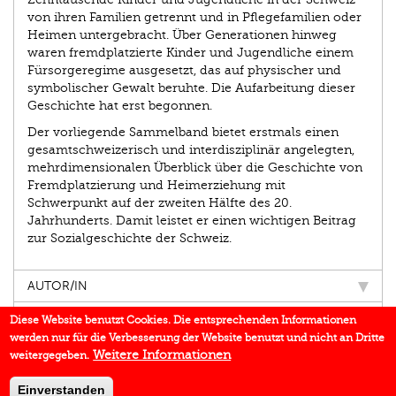
von ihren Familien getrennt und in Pflegefamilien oder
Heimen untergebracht. Über Generationen hinweg
waren fremdplatzierte Kinder und Jugendliche einem
Fürsorgeregime ausgesetzt, das auf physischer und
symbolischer Gewalt beruhte. Die Aufarbeitung dieser
Geschichte hat erst begonnen.
Der vorliegende Sammelband bietet erstmals einen
gesamtschweizerisch und interdisziplinär angelegten,
mehrdimensionalen Überblick über die Geschichte von
Fremdplatzierung und Heimerziehung mit
Schwerpunkt auf der zweiten Hälfte des 20.
Jahrhunderts. Damit leistet er einen wichtigen Beitrag
zur Sozialgeschichte der Schweiz.
AUTOR/IN
EINBLICK
Diese Website benutzt Cookies. Die entsprechenden Informationen
werden nur für die Verbesserung der Website benutzt und nicht an Dritte
IN DEN MEDIEN
Weitere Informationen
weitergegeben.
DOWNLOADS
Einverstanden