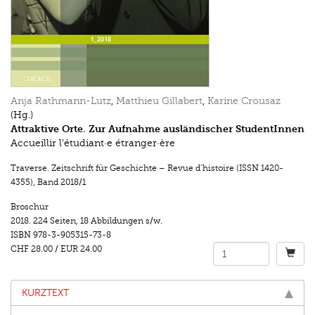
Anja Rathmann-Lutz
,
Matthieu Gillabert
,
Karine Crousaz
(Hg.)
Attraktive Orte. Zur Aufnahme ausländischer StudentInnen
Accueillir l’étudiant·e étranger·ère
Traverse. Zeitschrift für Geschichte – Revue d’histoire (ISSN 1420-
4355)
,
Band 2018/1
Broschur
2018.
224 Seiten
,
18 Abbildungen s/w.
ISBN
978-3-905315-73-8
CHF 28.00
/
EUR 24.00
KURZTEXT