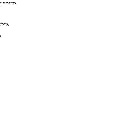
eg waren
gten,
r