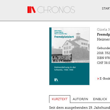
Direkt zum Inhalt
STAR
Gisela 
Fremdpl
Heimerz
Gebunde
2018.
352
ISBN
978
CHF 38.0
E-Book
KURZTEXT
AUTOR/IN
EINBLICK
Seit dem ausgehenden 19. Jahrhund