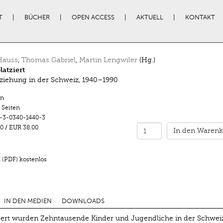
T
BÜCHER
OPEN ACCESS
AKTUELL
KONTAKT
Hauss
,
Thomas Gabriel
,
Martin Lengwiler
(Hg.)
atziert
iehung in der Schweiz, 1940–1990
n
 Seiten
-3-0340-1440-3
0
/
EUR 38.00
In den Warenk
 (PDF) kostenlos
IN DEN MEDIEN
DOWNLOADS
ert wurden Zehntausende Kinder und Jugendliche in der Schwei