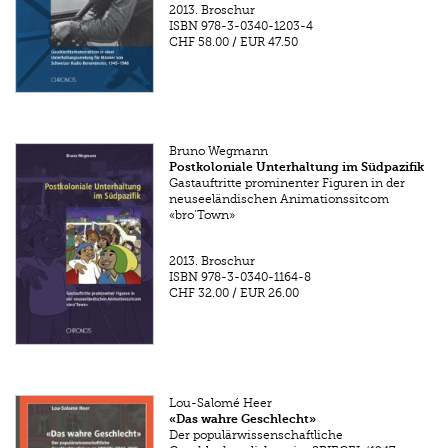
2013.
Broschur
ISBN
978-3-0340-1203-4
CHF 58.00
/
EUR 47.50
Bruno Wegmann
Postkoloniale Unterhaltung im Südpazifik
Gastauftritte prominenter Figuren in der
neuseeländischen Animationssitcom
«bro’Town»
2013.
Broschur
ISBN
978-3-0340-1164-8
CHF 32.00
/
EUR 26.00
Lou-Salomé Heer
«Das wahre Geschlecht»
Der populärwissenschaftliche