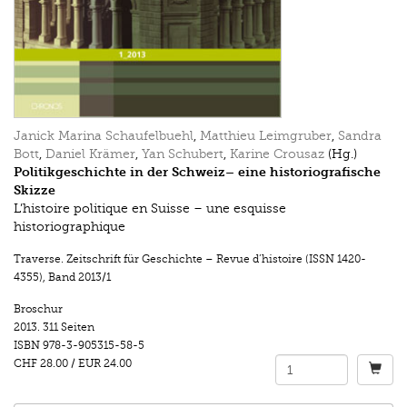
Janick Marina Schaufelbuehl
,
Matthieu Leimgruber
,
Sandra
Bott
,
Daniel Krämer
,
Yan Schubert
,
Karine Crousaz
(Hg.)
Politikgeschichte in der Schweiz– eine historiografische
Skizze
L’histoire politique en Suisse – une esquisse
historiographique
Traverse. Zeitschrift für Geschichte – Revue d’histoire (ISSN 1420-
4355)
,
Band 2013/1
Broschur
2013.
311 Seiten
ISBN
978-3-905315-58-5
CHF 28.00
/
EUR 24.00