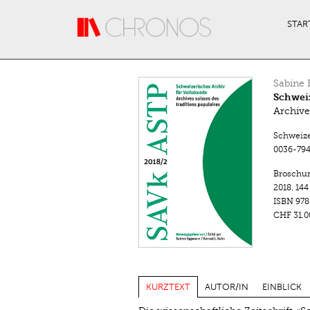
Direkt zum Inhalt
STAR
Sabine
Schweiz
Archive
Schweizer
0036-794
Broschu
2018.
144
ISBN
978
CHF 31.0
KURZTEXT
AUTOR/IN
EINBLICK