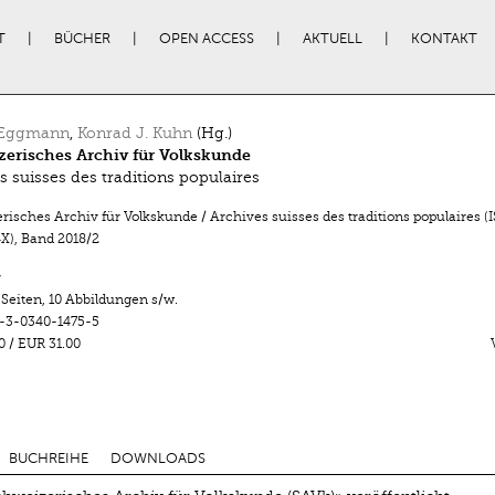
T
BÜCHER
OPEN ACCESS
AKTUELL
KONTAKT
 Eggmann
,
Konrad J. Kuhn
(Hg.)
erisches Archiv für Volkskunde
s suisses des traditions populaires
isches Archiv für Volkskunde / Archives suisses des traditions populaires (
X)
,
Band 2018/2
r
 Seiten
,
10 Abbildungen s/w.
-3-0340-1475-5
0
/
EUR 31.00
BUCHREIHE
DOWNLOADS