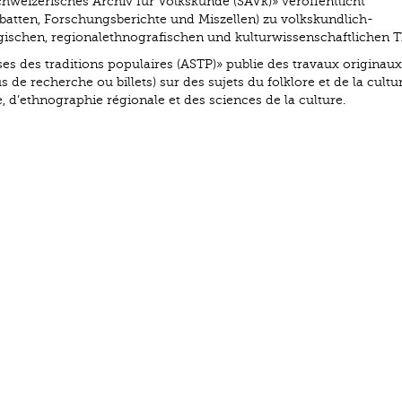
chweizerisches Archiv für Volkskunde (SAVk)» veröffentlicht
batten, Forschungsberichte und Miszellen) zu volkskundlich-
logischen, regionalethnografischen und kulturwissenschaftlichen 
ses des traditions populaires (ASTP)» publie des travaux originaux
 de recherche ou billets) sur des sujets du folklore et de la cultu
e, d’ethnographie régionale et des sciences de la culture.