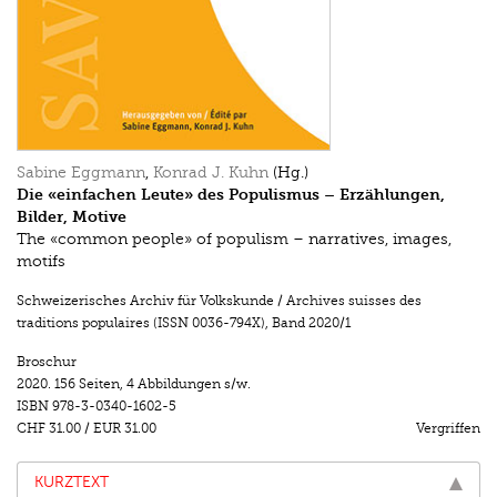
Sabine Eggmann
,
Konrad J. Kuhn
(Hg.)
Die «einfachen Leute» des Populismus – Erzählungen,
Bilder, Motive
The «common people» of populism – narratives, images,
motifs
Schweizerisches Archiv für Volkskunde / Archives suisses des
traditions populaires (ISSN 0036-794X)
,
Band 2020/1
Broschur
2020.
156 Seiten
,
4 Abbildungen s/w.
ISBN
978-3-0340-1602-5
CHF 31.00
/
EUR 31.00
Vergriffen
KURZTEXT