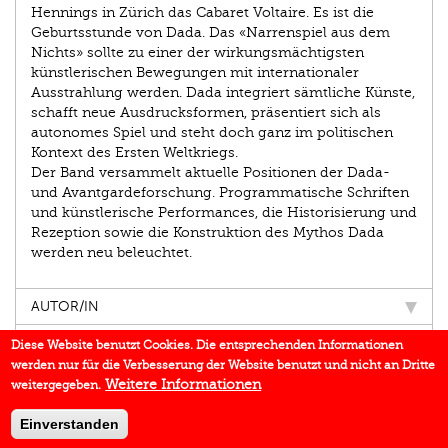
Hennings in Zürich das Cabaret Voltaire. Es ist die
Geburtsstunde von Dada. Das «Narrenspiel aus dem
Nichts» sollte zu einer der wirkungsmächtigsten
künstlerischen Bewegungen mit internationaler
Ausstrahlung werden. Dada integriert sämtliche Künste,
schafft neue Ausdrucksformen, präsentiert sich als
autonomes Spiel und steht doch ganz im politischen
Kontext des Ersten Weltkriegs.
Der Band versammelt aktuelle Positionen der Dada-
und Avantgardeforschung. Programmatische Schriften
und künstlerische Performances, die Historisierung und
Rezeption sowie die Konstruktion des Mythos Dada
werden neu beleuchtet.
AUTOR/IN
EINBLICK
Diese Website benutzt Cookies. Die entsprechenden Informationen
werden nur für die Verbesserung der Website benutzt und nicht an Dritte
IN DEN MEDIEN
Weitere Informationen
weitergegeben.
DOWNLOADS
Einverstanden