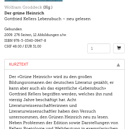
Wolfram Groddeck
(Hg.)
Der grüne Heinrich
Gottfried Kellers Lebensbuch – neu gelesen
Gebunden
2009.
276 Seiten
,
12 Abbildungen s/w.
ISBN
978-3-0340-0947-8
CHF 48.00
/
EUR 31.00
KURZTEXT
Der «Grüne Heinrich» wird zu den großen
Bildungsromanen der deutschen Literatur gezählt, er
kann aber auch als das eigentliche «Lebensbuch»
Gottfried Kellers begriffen werden, welches ihn rund
vierzig Jahre beschäftigt hat. Acht
Literaturwissenschaftlerinnen und
Literaturwissenschaftler haben den Versuch
unternommen, den Grünen Heinrich neu zu lesen.
Neben Problemen der Edition sowie Darstellungen von
Kellers Poetologie und Weltdeutung in exemplarischen