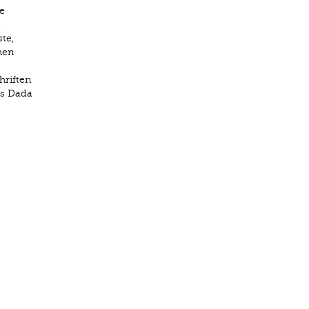
e
te,
hen
hriften
os Dada