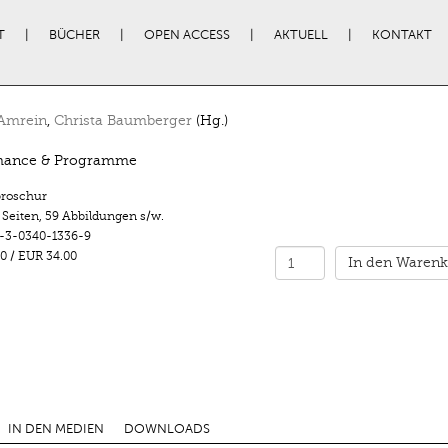
T
BÜCHER
OPEN ACCESS
AKTUELL
KONTAKT
 Amrein
,
Christa Baumberger
(Hg.)
mance & Programme
roschur
 Seiten
,
59 Abbildungen s/w.
-3-0340-1336-9
0
/
EUR 34.00
In den Warenk
IN DEN MEDIEN
DOWNLOADS