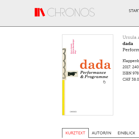
Direkt zum Inhalt
STAR
Ursula
dada
Perfor
Klappenb
2017.
240
ISBN
978
CHF 38.0
KURZTEXT
AUTOR/IN
EINBLICK