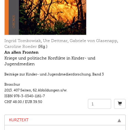
Ingrid Tomkowiak
,
Ute Dettmar
,
Gabriele von Glasenapp
,
Caroline Roeder
(Hg.)
An allen Fronten
Kriege und politische Konflikte in Kinder- und
Jugendmedien
Beiträge zur Kinder- und Jugendmedienforschung
,
Band 3
Broschur
2013.
407 Seiten
,
62 Abbildungen s/w.
ISBN
978-3-0340-1161-7
CHF 48.00
/
EUR 39.50
KURZTEXT