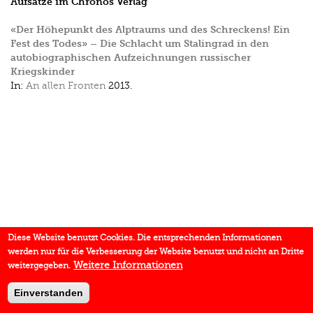
Aufsätze im Chronos Verlag
«Der Höhepunkt des Alptraums und des Schreckens! Ein
Fest des Todes» – Die Schlacht um Stalingrad in den
autobiographischen Aufzeichnungen russischer
Kriegskinder
In:
An allen Fronten
2013.
Diese Website benutzt Cookies. Die entsprechenden Informationen
werden nur für die Verbesserung der Website benutzt und nicht an Dritte
Weitere Informationen
weitergegeben.
Einverstanden