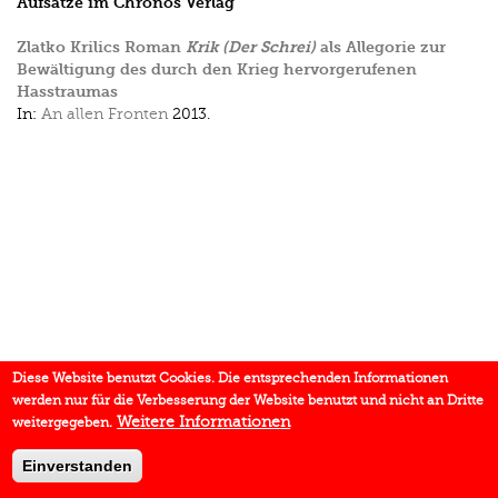
Aufsätze im Chronos Verlag
Zlatko Krilics Roman
Krik (Der Schrei)
als Allegorie zur
Bewältigung des durch den Krieg hervorgerufenen
Hasstraumas
In:
An allen Fronten
2013.
Diese Website benutzt Cookies. Die entsprechenden Informationen
werden nur für die Verbesserung der Website benutzt und nicht an Dritte
Weitere Informationen
weitergegeben.
Einverstanden