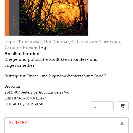
Ingrid Tomkowiak
,
Ute Dettmar
,
Gabriele von Glasenapp
,
Caroline Roeder
(Hg.)
An allen Fronten
Kriege und politische Konflikte in Kinder- und
Jugendmedien
Beiträge zur Kinder- und Jugendmedienforschung
,
Band 3
Broschur
2013.
407 Seiten
,
62 Abbildungen s/w.
ISBN
978-3-0340-1161-7
CHF 48.00
/
EUR 39.50
KURZTEXT