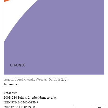
Ingrid Tomkowiak
,
Werner M. Egli
(Hg.)
Intimität
Broschur
2008.
284 Seiten
,
24 Abbildungen s/w.
ISBN
978-3-0340-0931-7
CHF 42.00
/
EUR 25.00