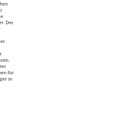
chen
r
se
t. Der
r
rer
r
ssen
ter.
en für
ger in