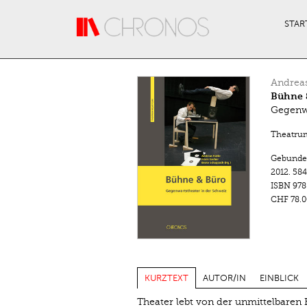
Direkt zum Inhalt
STAR
Andreas
Bühne 
Gegenwa
Theatru
Gebunde
2012.
584
ISBN
978
CHF 78.0
KURZTEXT
AUTOR/IN
EINBLICK
Theater lebt von der unmittelbare