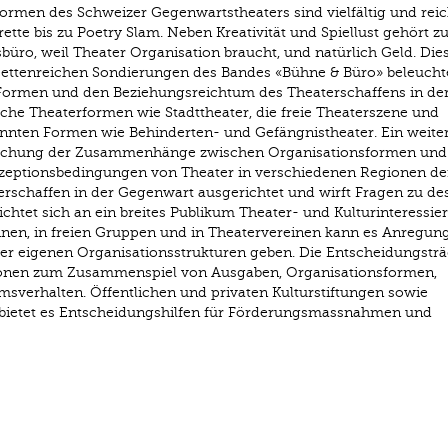
e Formen des Schweizer Gegenwartstheaters sind vielfältig und rei
tte bis zu Poetry Slam. Neben Kreativität und Spiellust gehört zu
üro, weil Theater Organisation braucht, und natürlich Geld. Die
ttenreichen Sondierungen des Bandes «Bühne & Büro» beleuchte
 Formen und den Beziehungsreichtum des Theaterschaffens in de
iche Theaterformen wie Stadttheater, die freie Theaterszene und
annten Formen wie Behinderten- und Gefängnistheater. Ein weite
suchung der Zusammenhänge zwischen Organisationsformen und
ezeptionsbedingungen von Theater in verschiedenen Regionen de
erschaffen in der Gegenwart ausgerichtet und wirft Fragen zu de
ichtet sich an ein breites Publikum Theater- und Kulturinteressier
nen, in freien Gruppen und in Theatervereinen kann es Anregung
r eigenen Organisationsstrukturen geben. Die Entscheidungsträ
ationen zum Zusammenspiel von Ausgaben, Organisationsformen,
sverhalten. Öffentlichen und privaten Kulturstiftungen sowie
t bietet es Entscheidungshilfen für Förderungsmassnahmen und