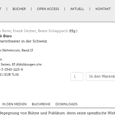
T
BÜCHER
OPEN ACCESS
AKTUELL
KONTAKT
 Kotte
,
Frank Gerber
,
Beate Schappach
(Hg.)
& Büro
rtstheater in der Schweiz
m Helveticum
,
Band 13
n
 Seiten
,
83 Abbildungen s/w.
-3-0340-1125-9
0
/
EUR 71.00
In den Warenk
IN DEN MEDIEN
BUCHREIHE
DOWNLOADS
n Begegnung von Bühne und Publikum. denn seine spezifische Wi