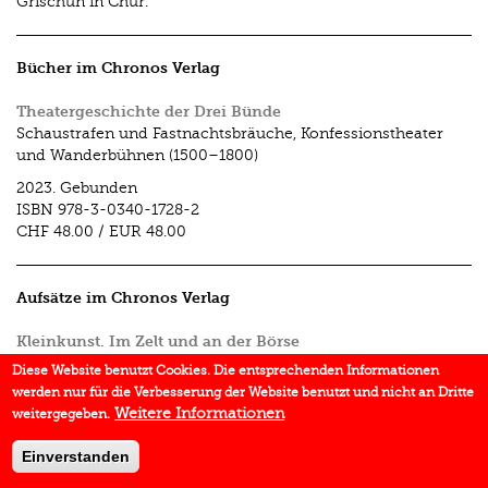
Grischun in Chur.
Bücher im Chronos Verlag
Theatergeschichte der Drei Bünde
Schaustrafen und Fastnachtsbräuche, Konfessionstheater
und Wanderbühnen (1500–1800)
2023.
Gebunden
ISBN
978-3-0340-1728-2
CHF 48.00
/
EUR 48.00
Aufsätze im Chronos Verlag
Kleinkunst. Im Zelt und an der Börse
In:
Bühne & Büro
2012.
Diese Website benutzt Cookies. Die entsprechenden Informationen
werden nur für die Verbesserung der Website benutzt und nicht an Dritte
Weitere Informationen
weitergegeben.
Einverstanden