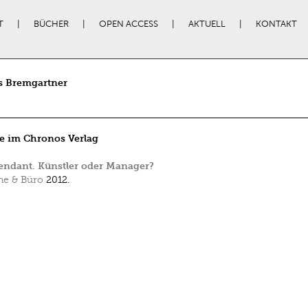
T
BÜCHER
OPEN ACCESS
AKTUELL
KONTAKT
s Bremgartner
e im Chronos Verlag
endant. Künstler oder Manager?
e & Büro
2012.