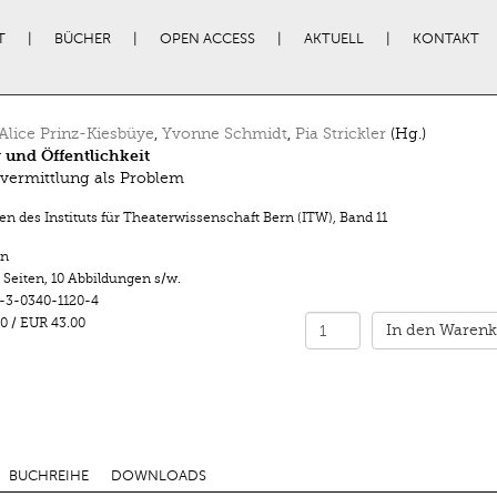
T
BÜCHER
OPEN ACCESS
AKTUELL
KONTAKT
lice Prinz-Kiesbüye
,
Yvonne Schmidt
,
Pia Strickler
(Hg.)
 und Öffentlichkeit
vermittlung als Problem
en des Instituts für Theaterwissenschaft Bern (ITW)
,
Band 11
n
 Seiten
,
10 Abbildungen s/w.
-3-0340-1120-4
0
/
EUR 43.00
In den Warenk
BUCHREIHE
DOWNLOADS