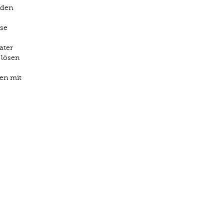
nden
ise
ater
 lösen
en mit