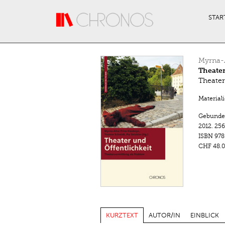
Direkt zum Inhalt
STAR
Myrna-A
Theater
Theater
Materiali
Gebunde
2012.
256
ISBN
978
CHF 48.0
KURZTEXT
AUTOR/IN
EINBLICK