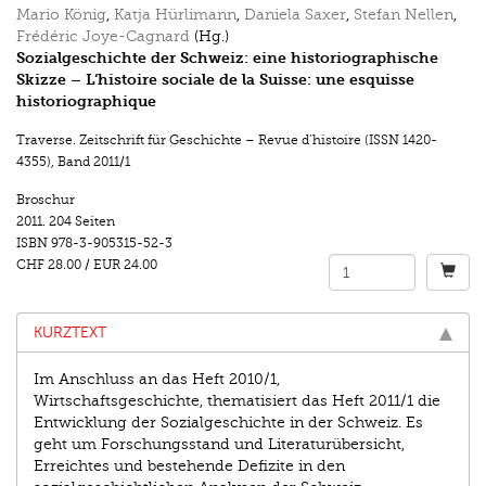
Mario König
,
Katja Hürlimann
,
Daniela Saxer
,
Stefan Nellen
,
Frédéric Joye-Cagnard
(Hg.)
Sozialgeschichte der Schweiz: eine historiographische
Skizze – L‘histoire sociale de la Suisse: une esquisse
historiographique
Traverse. Zeitschrift für Geschichte – Revue d’histoire (ISSN 1420-
4355)
,
Band 2011/1
Broschur
2011.
204 Seiten
ISBN
978-3-905315-52-3
CHF 28.00
/
EUR 24.00
KURZTEXT
Im Anschluss an das Heft 2010/1,
Wirtschaftsgeschichte, thematisiert das Heft 2011/1 die
Entwicklung der Sozialgeschichte in der Schweiz. Es
geht um Forschungsstand und Literaturübersicht,
Erreichtes und bestehende Defizite in den