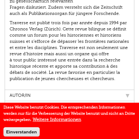
zu gesellschaftlich relevanten
Fragen diskutiert. Zudem versteht sich die Zeitschrift
auch als Publikationsorgan für jüngere Forschende.
Traverse est publié trois fois par année depuis 1994 par
Chronos Verlag (Zürich). Cette revue bilingue se définit
comme un forum pour les historiennes et historiens
suisses et s’efforce de dépasser les frontières nationales
et entre les disciplines. Traverse est non seulement une
revue d’histoire mais aussi un organe qui offre
à tout public intéressé une entrée dans la recherche
historique récente et apporte sa contribution à des
débats de société. La revue favorise en particulier la
publication de jeunes chercheuses et chercheurs.
AUTOR/IN
EINBLICK
Diese Website benutzt Cookies. Die entsprechenden Informationen
werden nur für die Verbesserung der Website benutzt und nicht an Dritte
BUCHREIHE
Weitere Informationen
weitergegeben.
DOWNLOADS
Einverstanden