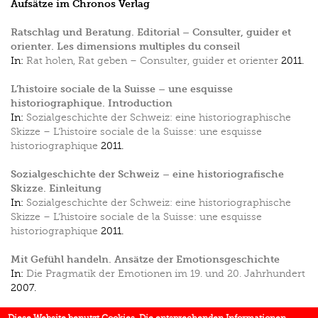
Aufsätze im Chronos Verlag
Ratschlag und Beratung. Editorial – Consulter, guider et
orienter. Les dimensions multiples du conseil
In:
Rat holen, Rat geben – Consulter, guider et orienter
2011.
L’histoire sociale de la Suisse – une esquisse
historiographique. Introduction
In:
Sozialgeschichte der Schweiz: eine historiographische
Skizze – L‘histoire sociale de la Suisse: une esquisse
historiographique
2011.
Sozialgeschichte der Schweiz – eine historiografische
Skizze. Einleitung
In:
Sozialgeschichte der Schweiz: eine historiographische
Skizze – L‘histoire sociale de la Suisse: une esquisse
historiographique
2011.
Mit Gefühl handeln. Ansätze der Emotionsgeschichte
In:
Die Pragmatik der Emotionen im 19. und 20. Jahrhundert
2007.
«Mental maps» historischer Reiseführer. Zur touristischen