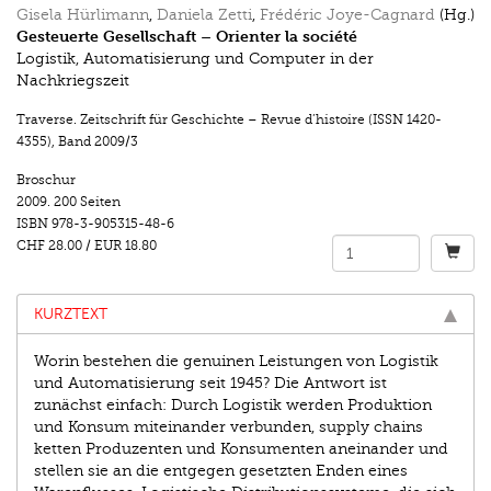
Gisela Hürlimann
,
Daniela Zetti
,
Frédéric Joye-Cagnard
(Hg.)
Gesteuerte Gesellschaft – Orienter la société
Logistik, Automatisierung und Computer in der
Nachkriegszeit
Traverse. Zeitschrift für Geschichte – Revue d’histoire (ISSN 1420-
4355)
,
Band 2009/3
Broschur
2009.
200 Seiten
ISBN
978-3-905315-48-6
CHF 28.00
/
EUR 18.80
KURZTEXT
Worin bestehen die genuinen Leistungen von Logistik
und Automatisierung seit 1945? Die Antwort ist
zunächst einfach: Durch Logistik werden Produktion
und Konsum miteinander verbunden, supply chains
ketten Produzenten und Konsumenten aneinander und
stellen sie an die entgegen gesetzten Enden eines