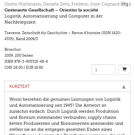
Gisela Hürlimann
,
Daniela Zetti
,
Frédéric Joye-Cagnard
(Hg.)
Gesteuerte Gesellschaft – Orienter la société
Logistik, Automatisierung und Computer in der
Nachkriegszeit
Traverse. Zeitschrift für Geschichte – Revue d’histoire (ISSN 1420-
4355)
,
Band 2009/3
Broschur
2009.
200 Seiten
ISBN
978-3-905315-48-6
CHF 28.00
/
EUR 18.80
KURZTEXT
Worin bestehen die genuinen Leistungen von Logistik
und Automatisierung seit 1945? Die Antwort ist
zunächst einfach: Durch Logistik werden Produktion
und Konsum miteinander verbunden, supply chains
ketten Produzenten und Konsumenten aneinander und
stellen sie an die entgegen gesetzten Enden eines